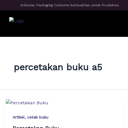
Skip
Indostar, Packaging Custome berkualitas untuk Produkmu
to
content
Me
percetakan buku a5
,
Artikel
cetak buku