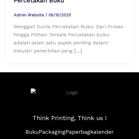
Percetakan Buku
Admin Website
/
06/10/2025
Menggali Dunia Percetakan Buku: Dari Proses
hingga Pilihan Terbaik Percetakan buku
adalah salah satu aspek penting dalam
industri penerbitan yang […]
Think Printing, Think us !
Buku
Packaging
Paperbag
kalender