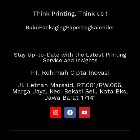
Think Printing, Think us !
Buku
Packaging
Paperbag
kalender
Stay Up-to-Date with the Latest Printing
Service and Insights
PT. Rohimah Cipta Inovasi
Jl. Letnan Marsaid, RT.001/RW.006,
Marga Jaya, Kec. Bekasi Sel., Kota Bks,
Jawa Barat 17141
I
F
Y
n
a
o
s
c
u
t
e
t
a
b
u
g
o
b