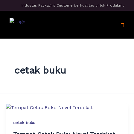
Skip
Indostar, Packaging Custome berkualitas untuk Produkmu
to
content
Men
cetak buku
cetak buku