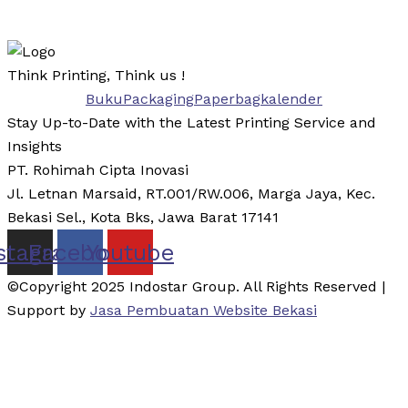
Think Printing, Think us !
Buku
Packaging
Paperbag
kalender
Stay Up-to-Date with the Latest Printing Service and
Insights
PT. Rohimah Cipta Inovasi
Jl. Letnan Marsaid, RT.001/RW.006, Marga Jaya, Kec.
Bekasi Sel., Kota Bks, Jawa Barat 17141
stagram
Facebook
Youtube
©Copyright 2025 Indostar Group. All Rights Reserved |
Support by
Jasa Pembuatan Website Bekasi