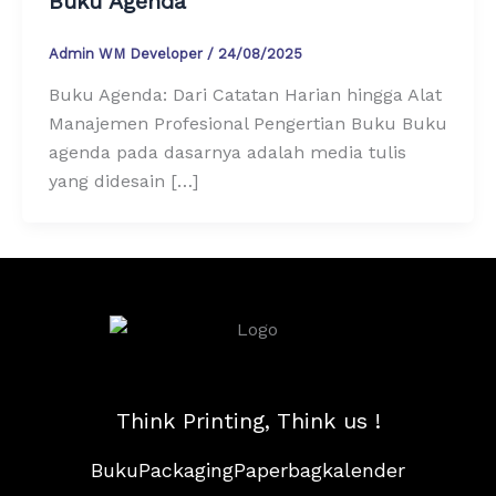
Buku Agenda
Admin WM Developer
/
24/08/2025
Buku Agenda: Dari Catatan Harian hingga Alat
Manajemen Profesional Pengertian Buku Buku
agenda pada dasarnya adalah media tulis
yang didesain […]
Think Printing, Think us !
Buku
Packaging
Paperbag
kalender